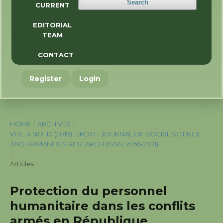
Search
CURRENT
EDITORIAL
TEAM
CONTACT
Register
Login
HOME
/
ARCHIVES
/
VOL. 4 NO. 10 (2019): IJRDO - JOURNAL OF SOCIAL SCIENCE
AND HUMANITIES RESEARCH (ISSN: 2456-2971)
/
Articles
Protection du personnel
humanitaire dans les conflits
armés en République