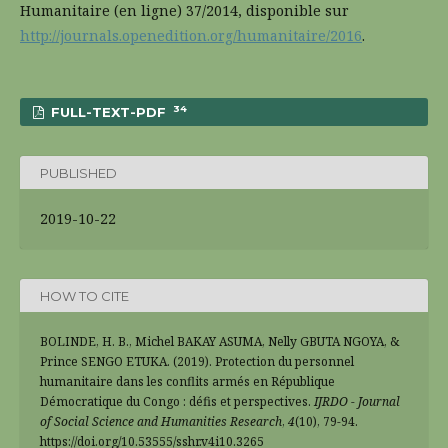
Humanitaire (en ligne) 37/2014, disponible sur
http://journals.openedition.org/humanitaire/2016
.
34
FULL-TEXT-PDF
PUBLISHED
2019-10-22
HOW TO CITE
BOLINDE, H. B., Michel BAKAY ASUMA, Nelly GBUTA NGOYA, &
Prince SENGO ETUKA. (2019). Protection du personnel
humanitaire dans les conflits armés en République
Démocratique du Congo : défis et perspectives.
IJRDO - Journal
of Social Science and Humanities Research
,
4
(10), 79-94.
https://doi.org/10.53555/sshr.v4i10.3265