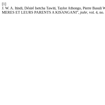
[1]
J. W. A. Itindi, Désiré Isetcha Tawiti, Taylor Athongo, Pierr
MERES ET LEURS PARENTS A KISANGANI”,
jsshr
, vol. 4, no